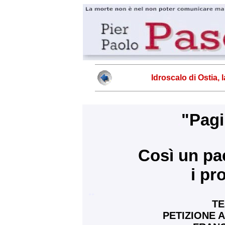
Idroscalo di Ostia,
"Pagi
.
Così un pae
i pr
..
TE
PETIZIONE 