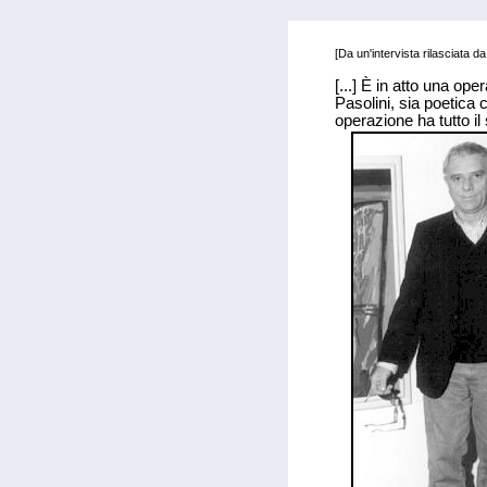
.
[Da un'intervista rilasciata d
[...] È in atto una op
Pasolini, sia poetic
operazione ha tutto i